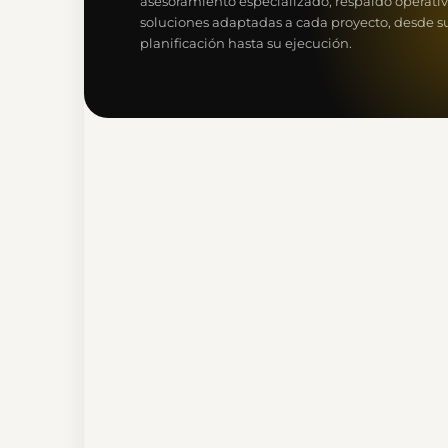
asesoramiento especializado, respaldo operativ
soluciones adaptadas a cada proyecto, desde s
planificación hasta su ejecución.