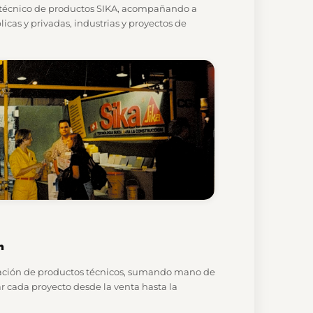
 técnico de productos SIKA, acompañando a
icas y privadas, industrias y proyectos de
n
icación de productos técnicos, sumando mano de
 cada proyecto desde la venta hasta la