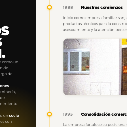
Nuestros comienzos
1988
Inicio como empresa familiar sanj
productos técnicos para la construc
OS
asesoramiento y la atención perso
S
.
88 como un
ón de
argo de
a
iones
a minería,
 de
tenimiento
Consolidación comerc
1995
mo un
socio
tes con
La empresa fortalece su posicionam