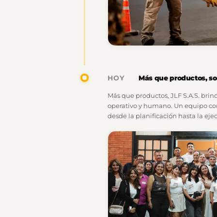
Más que productos, s
HOY
Más que productos, JLF S.A.S. brin
operativo y humano. Un equipo 
desde la planificación hasta la eje