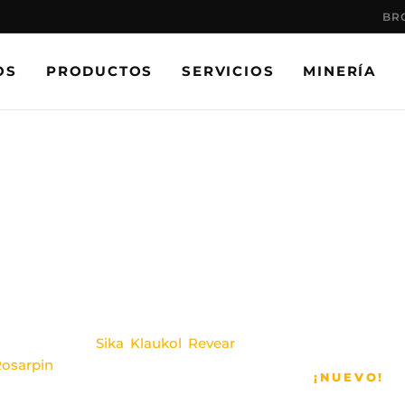
BR
OS
PRODUCTOS
SERVICIOS
MINERÍA
OS,
ES.
as líderes como
Sika
,
Klaukol
,
Revear
,
osarpin
, con más de 37 años de
¡NUEVO!
integrales con respaldo real.