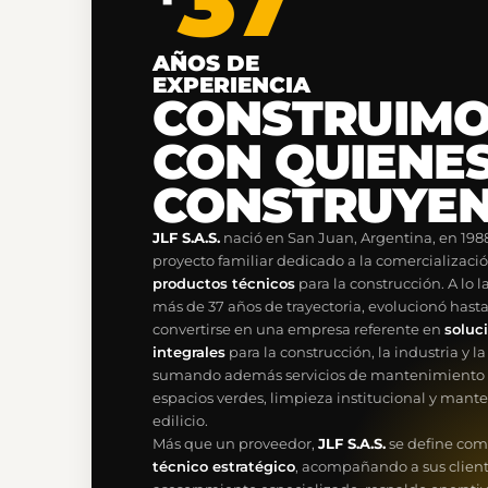
37
AÑOS DE
EXPERIENCIA
CONSTRUIM
CON QUIENE
CONSTRUYEN
JLF S.A.S.
nació en San Juan, Argentina, en 19
proyecto familiar dedicado a la comercializaci
productos técnicos
para la construcción. A lo l
más de 37 años de trayectoria, evolucionó hast
convertirse en una empresa referente en
soluc
integrales
para la construcción, la industria y l
sumando además servicios de mantenimiento
espacios verdes, limpieza institucional y man
edilicio.
Más que un proveedor,
JLF S.A.S.
se define co
técnico estratégico
, acompañando a sus clien