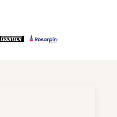
ora de consumo
ra de consumo. Explorá
s y calculá lo que necesitás.