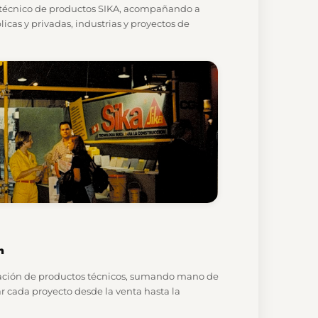
 técnico de productos SIKA, acompañando a
icas y privadas, industrias y proyectos de
n
icación de productos técnicos, sumando mano de
 cada proyecto desde la venta hasta la