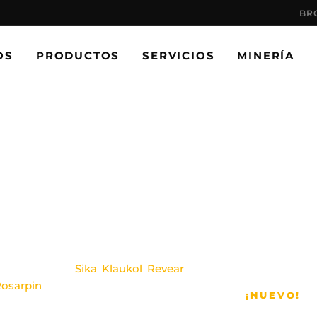
BR
OS
PRODUCTOS
SERVICIOS
MINERÍA
OS,
ES.
as líderes como
Sika
,
Klaukol
,
Revear
,
osarpin
, con más de 37 años de
¡NUEVO!
integrales con respaldo real.