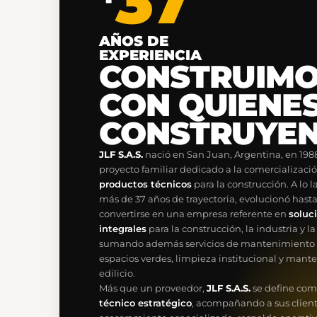
37
AÑOS DE
EXPERIENCIA
CONSTRUIM
CON QUIENE
CONSTRUYEN
JLF S.A.S.
nació en San Juan, Argentina, en 19
proyecto familiar dedicado a la comercializaci
productos técnicos
para la construcción. A lo l
más de 37 años de trayectoria, evolucionó hast
convertirse en una empresa referente en
soluc
integrales
para la construcción, la industria y l
sumando además servicios de mantenimiento
espacios verdes, limpieza institucional y man
edilicio.
Más que un proveedor,
JLF S.A.S.
se define co
técnico estratégico
, acompañando a sus clien