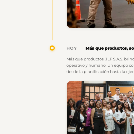
Más que productos, s
HOY
Más que productos, JLF S.A.S. brin
operativo y humano. Un equipo 
desde la planificación hasta la eje