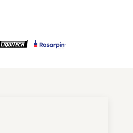
ora de consumo
ra de consumo. Explorá
s y calculá lo que necesitás.