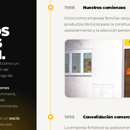
Nuestros comienzos
1988
Inicio como empresa familiar sanj
productos técnicos para la construc
OS
asesoramiento y la atención perso
S
.
88 como un
ón de
argo de
a
iones
a minería,
 de
tenimiento
Consolidación comerc
1995
mo un
socio
tes con
La empresa fortalece su posicionam