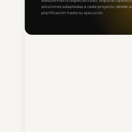
asesoramiento especializado, respaldo operativ
soluciones adaptadas a cada proyecto, desde s
planificación hasta su ejecución.